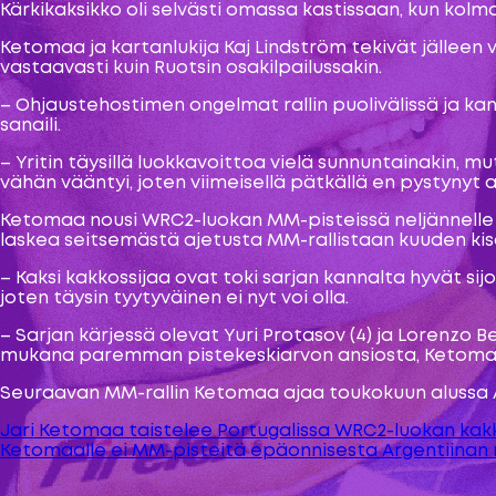
Kärkikaksikko oli selvästi omassa kastissaan, kun kolma
Ketomaa ja kartanlukija Kaj Lindström tekivät jällee
vastaavasti kuin Ruotsin osakilpailussakin.
– Ohjaustehostimen ongelmat rallin puolivälissä ja ka
sanaili.
– Yritin täysillä luokkavoittoa vielä sunnuntainakin, 
vähän vääntyi, joten viimeisellä pätkällä en pystyny
Ketomaa nousi WRC2-luokan MM-pisteissä neljännelle sija
laskea seitsemästä ajetusta MM-rallistaan kuuden kis
– Kaksi kakkossijaa ovat toki sarjan kannalta hyvät si
joten täysin tyytyväinen ei nyt voi olla.
– Sarjan kärjessä olevat Yuri Protasov (4) ja Lorenzo
mukana paremman pistekeskiarvon ansiosta, Ketomaa
Seuraavan MM-rallin Ketomaa ajaa toukokuun alussa A
Jari Ketomaa taistelee Portugalissa WRC2-luokan ka
Artikkelien
Ketomaalle ei MM-pisteitä epäonnisesta Argentiinan r
selaus