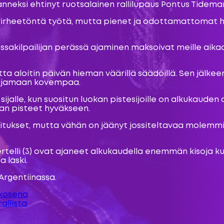
nneksi ehtinyt ruotsalainen rallilupaus Pontus Tidemand 
n virheetöntä työtä, mutta pienet ja odottamattomat 
nssakilpailijan perässä ajaminen maksoivat meille aika
mutta aloitin päivän hieman väärillä säädöillä. Sen jä
t ajamaan kovempaa.
lle, kun suositun luokan pistesijoille on alkukauden ai
an pisteet hyväkseen.
joitukset, mutta vähän on jäänyt jossiteltavaa molemmis
 Bertelli (3) ovat ajaneet alkukaudella enemmän kisoj
 laski.
rgentiinassa.
kkosena
allista