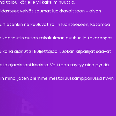
taipui kärjelle yli kaksi minuuttia.
hidasteet veivät saumat luokkavoittoon – aivan
a. Tietenkin ne kuuluvat rallin luonteeseen, Ketomaa
lkeen kopsautin auton takakulman puuhun ja takarengas
kana ajanut 21 kuljettajaa. Luokan kilpailijat saavat
ta ajamistani kisoista. Voittoon täytyy aina pyrkiä,
a kuin minä, joten olemme mestaruuskamppailussa hyvin