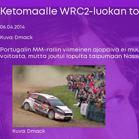
Ketomaalle WRC2-luokan toi
06.04.2014
Kuva: Dmack
Portugalin MM-rallin viimeinen ajopäivä ei mu
voitosta, mutta joutui lopulta taipumaan Nasser A
Kuva: Dmack