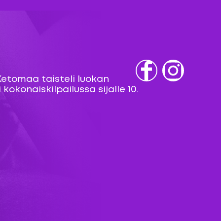
Ketomaa taisteli luokan
Fb
IG
kokonaiskilpailussa sijalle 10.