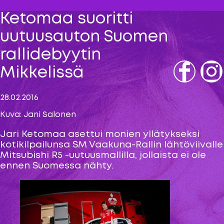
Ketomaa suoritti
uutuusauton Suomen
rallidebyytin
Mikkelissä
Fb
IG
28.02.2016
Kuva: Jani Salonen
Jari Ketomaa asettui monien yllätykseksi
kotikilpailunsa SM Vaakuna-Rallin lähtöviivalle
Mitsubishi R5 -uutuusmallilla, jollaista ei ole
ennen Suomessa nähty.