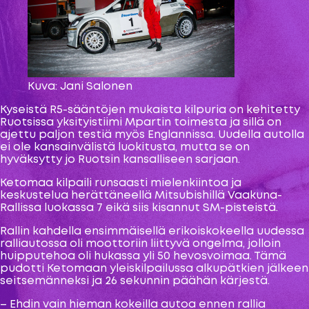
Kuva: Jani Salonen
Kyseistä R5-sääntöjen mukaista kilpuria on kehitetty
Ruotsissa yksityistiimi Mpartin toimesta ja sillä on
ajettu paljon testiä myös Englannissa. Uudella autolla
ei ole kansainvälistä luokitusta, mutta se on
hyväksytty jo Ruotsin kansalliseen sarjaan.
Ketomaa kilpaili runsaasti mielenkiintoa ja
keskustelua herättäneellä Mitsubishillä Vaakuna-
Rallissa luokassa 7 eikä siis kisannut SM-pisteistä.
Rallin kahdella ensimmäisellä erikoiskokeella uudessa
ralliautossa oli moottoriin liittyvä ongelma, jolloin
huipputehoa oli hukassa yli 50 hevosvoimaa. Tämä
pudotti Ketomaan yleiskilpailussa alkupätkien jälkeen
seitsemänneksi ja 26 sekunnin päähän kärjestä.
– Ehdin vain hieman kokeilla autoa ennen rallia