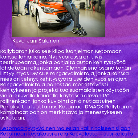
Kuva: Jani Salonen
Rallybaron julkaisee kilpailuohjelman Ketomaan
kanssa lähiaikoina. Nyt vuorossa on tiivis
testirupeama, jonka pohjalta auton kehitystyötä
lähdetään rakentamaan. Olennaisena osana tähän
liittyy myös DMACK rengasvalmistaja, jonka kanssa
mies on tehnyt kehitystyötä useiden vuosien ajan.
Rengasvalmistaja panostaa merkittävästi
kehitykseen ja projekti tuo suomalaisten käyttöön
vielä kuluvalla kaudella käytössä olevan 16″
rallirenkaan, jonka kuviointi on ainutlaatuinen.
Panokset ja luottamus Ketomaa-DMACK-Rallybaron
kompinaatioon on merkittävä ja menestykseen
uskotaan.
Ketomaa tyytyväinen Malesian Rallin toiseen sijaan
Artikkelien
Ketomaan kesäkausi ei ala Kouvolasta – uusi kalusto