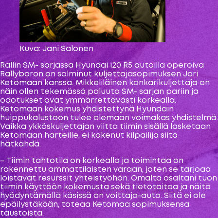
Kuva: Jani Salonen
Rallin SM- sarjassa Hyundai i20 R5 autoilla operoiva
Rallybaron on solminut kuljettajasopimuksen Jari
Ketomaan kanssa. Mikkeliläinen konkarikuljettaja on
näin ollen tekemässä paluuta SM- sarjan pariin ja
odotukset ovat ymmärrettävästi korkealla.
Ketomaan kokemus yhdistettynä Hyundain
huippukalustoon tulee olemaan voimakas yhdistelmä.
Vaikka ykköskuljettajan viitta tiimin sisällä lasketaan
Ketomaan harteille, ei kokenut kilpailija siitä
hätkähdä.
– Tiimin tahtotila on korkealla ja toimintaa on
rakennettu ammattilaisten varaan, joten se tarjoaa
loistavat resurssit yhteistyöhön. Omalta osaltani tuon
tiimin käyttöön kokemusta sekä tietotaitoa ja näitä
hyödyntämällä käsissä on voittaja-auto. Siitä ei ole
epäilystäkään, toteaa Ketomaa sopimuksensa
taustoista.