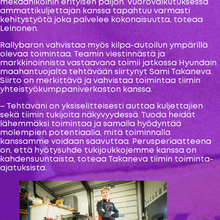
mekaanikoihin erityisen paljon. Vuorovaikutuksessa
ammattikuljettajan kanssa tapahtuu varmasti
kehitystyötä joka palvelee kokonaisuutta, toteaa
Leinonen.
Rallybaron vahvistaa myös kilpa-autoilun ympärillä
olevaa toimintaa. Teamin viestinnästä ja
markkinoinnista vastaavana toimii jatkossa Hyundain
maahantuojalta tehtävään siirtynyt Sami Takaneva.
Siirto on merkittävä ja vahvistaa toimintaa tiimin
yhteistyökumppaniverkoston kanssa.
– Tehtäväni on yksiselitteisesti auttaa kuljettajien
sekä tiimin tukijoita näkyvyydessä. Tuoda heidät
lähemmäksi toimintaa ja samalla hyödyntää
molempien potentiaalia, mitä toiminnalla
kanssamme voidaan saavuttaa. Perusperiaatteena
on, että hyötysuhde tukijoukkojemme kanssa on
kahdensuuntaista, toteaa Takaneva tiimin toiminta-
ajatuksista.