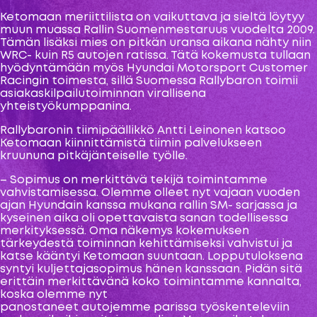
Ketomaan meriittilista on vaikuttava ja sieltä löytyy
muun muassa Rallin Suomenmestaruus vuodelta 2009.
Tämän lisäksi mies on pitkän uransa aikana nähty niin
WRC- kuin R5 autojen ratissa. Tätä kokemusta tullaan
hyödyntämään myös Hyundai Motorsport Customer
Racingin toimesta, sillä Suomessa Rallybaron toimii
asiakaskilpailutoiminnan virallisena
yhteistyökumppanina.
Rallybaronin tiimipäällikkö Antti Leinonen katsoo
Ketomaan kiinnittämistä tiimin palvelukseen
kruununa pitkäjänteiselle työlle.
– Sopimus on merkittävä tekijä toimintamme
vahvistamisessa. Olemme olleet nyt vajaan vuoden
ajan Hyundain kanssa mukana rallin SM- sarjassa ja
kyseinen aika oli opettavaista sanan todellisessa
merkityksessä. Oma näkemys kokemuksen
tärkeydestä toiminnan kehittämiseksi vahvistui ja
katse kääntyi Ketomaan suuntaan. Lopputuloksena
syntyi kuljettajasopimus hänen kanssaan. Pidän sitä
erittäin merkittävänä koko toimintamme kannalta,
koska olemme nyt
panostaneet autojemme parissa työskenteleviin