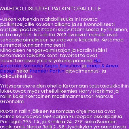
MAHDOLLISUUDET PALKINTOPALLILLE
-Uskon kuitenkin mahdollisuuksiini nousta
palkintosijoille kauden aikana ja se luonnollisesti
auttaisi päätavoitteeni saavuttamisessa. Pyrin siihen,
että näyttöni kaudelta 2012 avaavat minulle ovet
tehdassopimukseen seuraavalle kaudelle, Ketomaa
summasi kunnianhimoisesti.
Kiinalaisen rengasvalmistajan ja Fordin lisäksi
Ketomaan taivalta kohti tavoitetta ovat
tasoittamassa yhteistyökumppaneina
HJ-
Autotalo
,
Kolmeks
,
Sepa
,
Savuhovi
ja
Haaja & Arwo
Design
sekä
Premier Parkin
ajovalmennus- ja
kokouskeskus.
Yrityspartnereiden ohella Ketomaan taustajoukkoihin
lukeutuvat myös urheiluliikemies Harry Harkimo ja
rallin kaksinkertainen maailmanmestari Marcus
Grönholm.
Ruotsin rallin jälkeen Ketomaan ohjelmassa ovat
kolme seuraavaa MM-sarjan Euroopan osakilpailua
Portugali 29.3.-1.4., ja Kreikka 24.-27.5. sekä Suomen
osakilpailu Neste Ralli 2.-5.8. Jyväskylän ympäristössä.