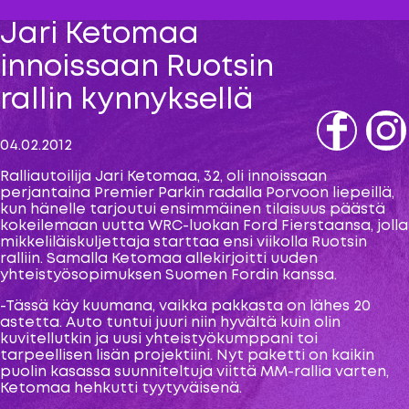
Jari Ketomaa
innoissaan Ruotsin
rallin kynnyksellä
04.02.2012
Fb
IG
Ralliautoilija Jari Ketomaa, 32, oli innoissaan
perjantaina Premier Parkin radalla Porvoon liepeillä,
kun hänelle tarjoutui ensimmäinen tilaisuus päästä
kokeilemaan uutta WRC-luokan Ford Fierstaansa, jolla
mikkeliläiskuljettaja starttaa ensi viikolla Ruotsin
ralliin. Samalla Ketomaa allekirjoitti uuden
yhteistyösopimuksen Suomen Fordin kanssa.
-Tässä käy kuumana, vaikka pakkasta on lähes 20
astetta. Auto tuntui juuri niin hyvältä kuin olin
kuvitellutkin ja uusi yhteistyökumppani toi
tarpeellisen lisän projektiini. Nyt paketti on kaikin
puolin kasassa suunniteltuja viittä MM-rallia varten,
Ketomaa hehkutti tyytyväisenä.