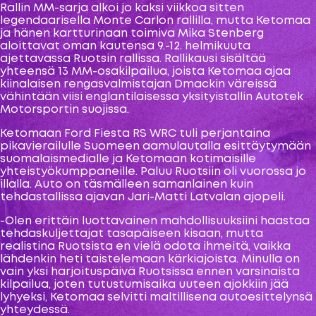
Rallin MM-sarja alkoi jo kaksi viikkoa sitten
legendaarisella Monte Carlon rallilla, mutta Ketomaa
ja hänen kartturinaan toimiva Mika Stenberg
aloittavat oman kautensa 9.-12. helmikuuta
ajettavassa Ruotsin rallissa. Rallikausi sisältää
yhteensä 13 MM-osakilpailua, joista Ketomaa ajaa
kiinalaisen rengasvalmistajan Dmackin väreissä
vähintään viisi englantilaisessa yksityistallin Autotek
Motorsportin suojissa.
Ketomaan Ford Fiesta RS WRC tuli perjantaina
pikavierailulle Suomeen aamulautalla esittäytymään
suomalaismedialle ja Ketomaan kotimaisille
yhteistyökumppaneille. Paluu Ruotsiin oli vuorossa jo
illalla. Auto on täsmälleen samanlainen kuin
tehdastallissa ajavan Jari-Matti Latvalan ajopeli.
-Olen erittäin luottavainen mahdollisuuksiini haastaa
tehdaskuljettajat tasapäiseen kisaan, mutta
realistina Ruotsista en vielä odota ihmeitä, vaikka
lähdenkin heti taistelemaan kärkiajoista. Minulla on
vain yksi harjoituspäivä Ruotsissa ennen varsinaista
kilpailua, joten tutustumisaika uuteen ajokkiin jää
lyhyeksi, Ketomaa selvitti maltillisena autoesittelynsä
yhteydessä.