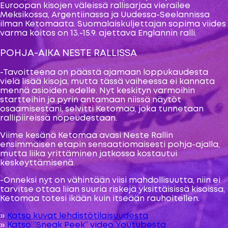
Euroopan kisojen väleissä rallisarjaa vierailee
Meksikossa, Argentiinassa ja Uudessa-Seelannissa
ilman Ketomaata. Suomalaiskuljettajan sopima viides
varma koitos on 13.-15.9. ajettava Englannin ralli.
POHJA-AIKA NESTE RALLISSA
-Tavoitteena on päästä ajamaan loppukaudesta
vielä lisää kisoja, mutta tässä vaiheessa ei kannata
mennä asioiden edelle. Nyt keskityn varmoihin
startteihin ja pyrin antamaan niissä näytöt
osaamisestani, selvitti Ketomaa, joka tunnetaan
rallipiireissä nopeudestaan.
Viime kesänä Ketomaa avasi Neste Rallin
ensimmäisen etapin sensaatiomaisesti pohja-ajalla,
mutta liika yrittäminen jatkossa kostautui
keskeyttämisenä.
-Onneksi nyt on vähintään viisi mahdollisuutta, niin ei
tarvitse ottaa liian suuria riskejä yksittäisissä kisoissa,
Ketomaa totesi ikään kuin itseään rauhoitellen.
»
Katso kuvat lehdistötilaisuudesta
»
Katso ”Sneak Peek” video Youtubesta