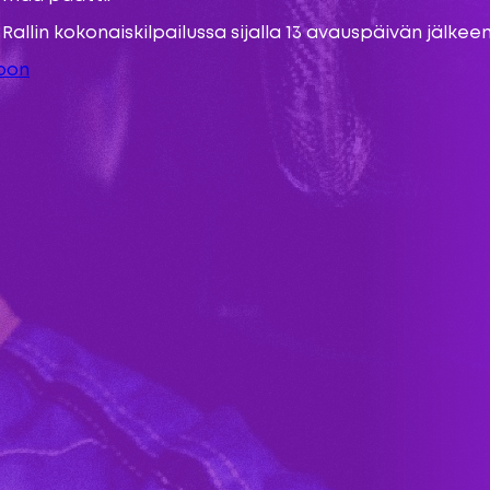
allin kokonaiskilpailussa sijalla 13 avauspäivän jälkee
toon