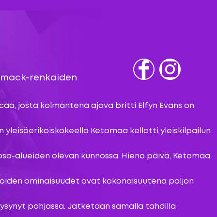
 Dmack-renkaiden
Fb
IG
caa, josta kolmantena ajava britti Elfyn Evans on
yleisöerikoiskokeella Ketomaa kellotti yleiskilpailun
en osa-alueiden olevan kunnossa. Hieno päivä, Ketomaa
n, joiden ominaisuudet ovat kokonaisuutena paljon
pysynyt pohjassa. Jatketaan samalla tahdilla