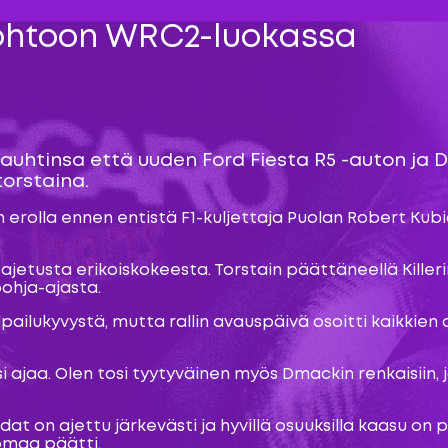
johtoon WRC2-luokassa
uhtinsa että uuden Ford Fiesta R5 -auton ja
torstaina.
 erolla ennen entistä F1-kuljettaja Puolan Robert Kubi
etusta erikoiskokeesta. Torstain päättäneellä Killerin 
ohja-ajasta.
ilpailukyvystä, mutta rallin avauspäivä osoitti kaikki
ksi ajaa. Olen tosi tyytyväinen myös Dmackin renkaisii
t on ajettu järkevästi ja hyvillä osuuksilla kaasu on 
tomaa päätti.