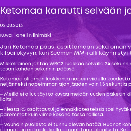
Ketomaa karautti selvään 
02.08.2013
Kuva: Taneli Niinimäki
Jari Ketomaa pääsi osoittamaan sekä oman va
kilpailukyvyn, kun Suomen MM-ralli käynnistyi 
Mikkeliläinen johtaa WRC2-luokkaa selvällä 24 sekunnin
tasan kahden sekunnin päässä.
Ketomaa oli oman luokkansa nopein viidellä kuudesta aj
neljänneksi nopeimman ajan jääden vain 1,3 sekuntia p
– Meillä ei ollut täyttä kuvaa meidän uuden paketin k
iloitsi.
– Fiesta R5 osoittautui jo ennakkotesteissä tosi hyvä
paremmat kuin viime kesänä tässä rallissa.
– Vauhdin puolesta ei tunnu olevan hätää. Huonot kohda
perjantain erikoiskokeilla ja nautitaan kilpailusta, Ke