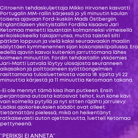
Citroenin tehdaskuljettaja Mikko Hirvonen kasvatti
Portugalin MM-rallin kärjessä jo yli minuutin kaulan
toisena ajavaan Ford-kuskiin Mads Östbergiin.
Englantilaisen yksityistallin Fordilla kisaava Jari
Ketomaa menetti lauantain kolmanneksi viimeisellä
erikoiskokeella takajarrunsa, mutta taisteli silti
pätkän loppuun ja vielä kaksi seuraavaakin maaliin
säilyttäen kymmenennen sijan kokonaiskilpailussa. Ero
edellä ajaviin kasvoi kuitenkin jarruttomana lähes
kolmeen minuuttiin. Fordin tehdastallin ykkösmies
Jari-Matti Latvala löytyy ulosajosta seuranneen
aikasakon ja polttoaineen syöttöongelmien
rasittamana tulosluettelosta vasta 18. sijalta yli 22
minuuttia kärjestä ja 11 minuuttia Ketomaan takana.
-Ei ole mennyt tämä kisa ihan putkeen. Ensin
perjantaina autosta katosivat tehot, kun kone kävi
vain kolmella pytyllä ja nyt sitten räjähti jarrulevy.
Lisäksi ajokorkeuksien säädöt ovat olleet
tietämättäni pielessä, mikä on heikentänyt
ratkaisevasti auton ajettavuutta, luetteli Ketomaa
pettyneenä.
”PERIKSI EI ANNETA”