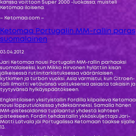
kanssa voittoon Super 2000 -luokassa, muisteli
Ketomaa iloisena.
– Ketomaa.com –
Ketomaa Portugalin MM-rallin paras
suomalainen
03.04.2012
Jari Ketomaa nousi Portugalin MM-rallin parhaaksi
suomalaiseksi, kun Mikko Hirvonen hylättiin kisan
jälkeisessä rutiinitarkistuksessa vääränlaisen
kytkimen ja turbon vuoksi. Asia varmistui, kun Citroen-
talli ilmoitti vetävänsä valituksensa asiasta takaisin ja
tyytyvänsä hylkäyspäätökseen.
Englantilaisen yksityistallin Fordilla kilpaileva Ketomaa
nousi lopputuloksissa yhdeksänneksi. Samalla hänen
MM-pistesaldonsa tuplaantui yhdestä kahteen
pisteeseen. Fordin tehdastallin ykköskuljettaja Jari-
Matti Latvala jäi Portugalissa Ketomaan taakse sijalle
13.