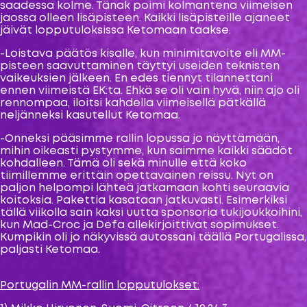
saadessa kolme. Tänak poimi kolmantena viimeisen
jaossa olleen lisäpisteen. Kaikki lisäpisteille ajaneet
jäivät lopputuloksissa Ketomaan taakse.
-Loistava päätös kisalle, kun minimitavoite eli MM-
pisteen saavuttaminen täyttyi useiden teknisten
vaikeuksien jälkeen. En edes tiennyt tilannettani
ennen viimeistä EK:ta. Ehkä se oli vain hyvä, niin ajo oli
rennompaa, iloitsi kahdella viimeisellä pätkällä
neljänneksi kasutellut Ketomaa.
-Onneksi pääsimme rallin lopussa jo näyttämään,
mihin oikeasti pystymme, kun saimme kaikki säädöt
kohdalleen. Tämä oli sekä minulle että koko
tiimillemme erittäin opettavainen reissu. Nyt on
paljon helpompi lähteä jatkamaan kohti seuraavia
koitoksia. Pakettia kasataan jatkuvasti. Esimerkiksi
tällä viikolla sain kaksi uutta sponsoria tukijoukkoihini,
kun Mad-Croc ja Defa allekirjoittivat sopimukset.
Kumpikin oli jo näkyvissä autossani täällä Portugalissa,
paljasti Ketomaa.
Portugalin MM-rallin lopputulokset: