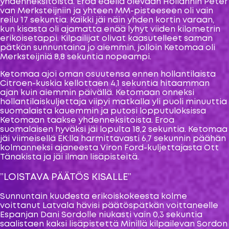
yhdenneksitoista. Eroa edellä olevaan Hollannin Peter
van Merksteijniin ja yhteen MM-pisteeseen oli vain
reilu 17 sekuntia. Kaikki jäi näin yhden kortin varaan,
kun kisasta oli ajamatta enää lyhyt viiden kilometrin
erikoisetappi. Kilpailijat olivat kaasutelleet saman
pätkän sunnuntaina jo aiemmin, jolloin Ketomaa oli
Merksteijniä 8,8 sekuntia nopeampi.
Ketomaa ajoi oman osuutensa ennen hollantilaista
Citroen-kuskia kellottaen 4,1 sekuntia hitaamman
ajan kuin aiemmin päivällä. Ketomaan onneksi
hollantilaiskuljettaja viipyi matkalla yli puoli minuuttia
suomalaista kauemmin ja putosi lopputuloksissa
Ketomaan taakse yhdenneksitoista. Eroa
suomalaisen hyväksi jäi lopulta 18,2 sekuntia. Ketomaa
jäi viimeisellä EK:lla harmittavasti 6,7 sekunnin päähän
kolmanneksi ajaneesta Viron Ford-kuljettajasta Ott
Tänakista ja jäi ilman lisäpisteitä.
”LOISTAVA PÄÄTÖS KISALLE”
Sunnuntain kuudesta erikoiskokeesta kolme
voittanut Latvala hävisi päätöspätkän voittaneelle
Espanjan Dani Sordolle niukasti vain 0,3 sekuntia
saalistaen kaksi lisäpistettä Minillä kilpailevan Sordon