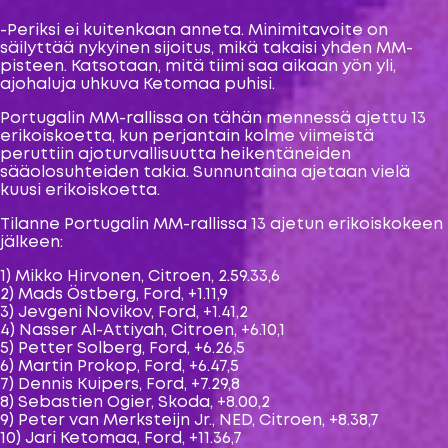
-Periksi ei kuitenkaan anneta. Minimitavoite on
säilyttää nykyinen sijoitus, mikä takaisi yhden MM-
pisteen. Katsotaan, mitä tiimi saa aikaan yön yli,
ajohaluja uhkuva Ketomaa puhisi.
Portugalin MM-rallissa on tähän mennessä ajettu 13
erikoiskoetta, kun perjantain kolme viimeistä
peruttiin ajoturvallisuutta heikentäneiden
sääolosuhteiden takia. Sunnuntaina ajetaan vielä
kuusi erikoiskoetta.
Tilanne Portugalin MM-rallissa 13 ajetun erikoiskokeen
jälkeen:
1) Mikko Hirvonen, Citroen, 2.59.33,6
2) Mads Östberg, Ford, +1.11,9
3) Jevgeni Novikov, Ford, +1.41,2
4) Nasser Al-Attiyah, Citroen, +6.10,1
5) Petter Solberg, Ford, +6.26,5
6) Martin Prokop, Ford, +6.47,5
7) Dennis Kuipers, Ford, +7.29,8
8) Sebastien Ogier, Skoda, +8.00,2
9) Peter van Merksteijn Jr., NED, Citroen, +8.38,7
10) Jari Ketomaa, Ford, +11.36,7