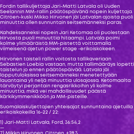
Fordin tallikuljettaja Jari-Matti Latvala oli Uuden
Seelannin MM-rallin päätöspäivänä nopein kuljettaja.
Citroen-kuski Mikko Hirvonen jäi Latvalan ajoista puoli
minuuttia ollen sunnuntain seitsemänneksi paras.
Kahdeksanneksi nopein Jari Ketomaa oli puolestaan
Hirvosta puoli minuuttia hitaampi. Latvala poimi
kolme ylimääräistä MM-pistettä voittamalla
viimeisenä ajetun power stage -erikoiskokeen.
Hirvonen taisteli rallin voitosta tallikaveriaan
Sebastien Loebia vastaan, mutta tallimääräys lopetti
taistelun jo ennen päätöspäivää. Latvala jäi
lopputuloksissa seitsemänneksi menetettyään
lauantaina yli neljä minuuttia ulosajossa. Ketomaalta
tärväytyi perjantain rengasrikkoihin yli kolme
minuuttia, mikä vei mahdollisuudet päästä
kärkikymmenikköön ja MM-pisteille.
Suomalaiskuljettajien yhteisajat sunnuntaina ajetuilla
erikoiskokeilla 16-22 / 22:
1) Jari-Matti Latvala, Ford, 36:54,2
—
7) Mikko Hirvonen, Citroen, +28,3