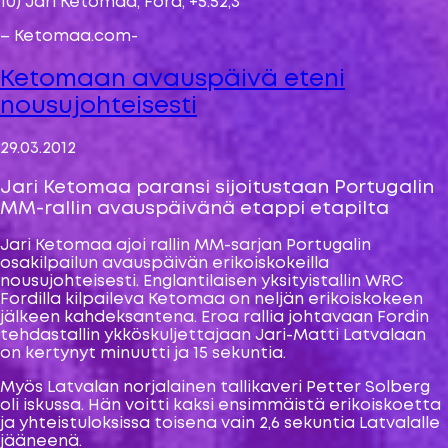
10) Jari Ketomaa, Ford, +5.52,3
– Ketomaa.com-
Ketomaan avauspäivä eteni
nousujohteisesti
29.03.2012
Jari Ketomaa paransi sijoitustaan Portugalin
MM-rallin avauspäivänä etappi etapilta
Jari Ketomaa ajoi rallin MM-sarjan Portugalin
osakilpailun avauspäivän erikoiskokeilla
nousujohteisesti. Englantilaisen yksityistallin WRC
Fordilla kilpaileva Ketomaa on neljän erikoiskokeen
jälkeen kahdeksantena. Eroa rallia johtavaan Fordin
tehdastallin ykköskuljettajaan Jari-Matti Latvalaan
on kertynyt minuutti ja 15 sekuntia.
Myös Latvalan norjalainen tallikaveri Petter Solberg
oli iskussa. Hän voitti kaksi ensimmäistä erikoiskoetta
ja yhteistuloksissa toisena vain 2,6 sekuntia Latvalalle
jääneenä.