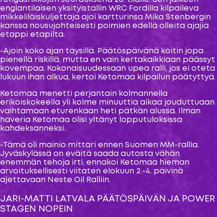
englantilaisen yksityistallin WRC Fordilla kilpaileva
mikkeliläiskuljettaja ajoi kartturinsa Mika Stenbergin
kanssa nousujohteisesti poimien edellä olleita ajajia
etappi etapilta.
-Ajoin koko ajan täysillä. Päätöspäivänä koitin jopa
pienellä riskillä, mutta en vain kertakaikkiaan päässyt
kovempaa. Kokonaisuudessaan upea ralli, jos ei oteta
lukuun ihan alkua, kertoi Ketomaa kilpailun päätyttyä.
Ketomaa menetti perjantain kolmannella
erikoiskokeella yli kolme minuuttia aikaa jouduttuaan
vaihtamaan eturenkaan heti pätkän alussa. Ilman
haveria Ketomaa olisi yltänyt lopputuloksissa
kahdeksanneksi.
-Tämä oli mainio mittari ennen Suomen MM-rallia.
Jyväskylässä on eväitä saada autosta vähän
enemmän tehoja irti, ennakoi Ketomaa hieman
arvoituksellisesti viitaten elokuun 2.-4. päivinä
ajettavaan Neste Oil Ralliin.
JARI-MATTI LATVALA PÄÄTÖSPÄIVÄN JA POWER
STAGEN NOPEIN