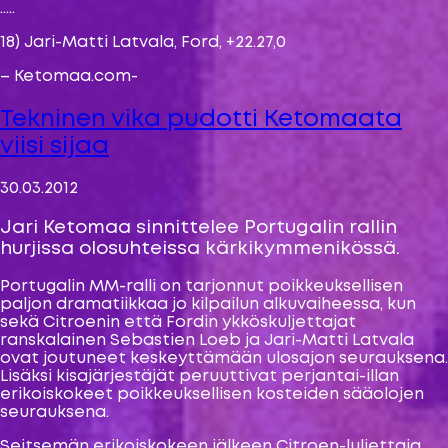
…..
18) Jari-Matti Latvala, Ford, +22.27,0
– Ketomaa.com-
Tekninen vika pudotti Ketomaata
viisi sijaa
30.03.2012
Jari Ketomaa sinnittelee Portugalin rallin
hurjissa olosuhteissa kärkikymmenikössä.
Portugalin MM-ralli on tarjonnut poikkeuksellisen
paljon dramatiikkaa jo kilpailun alkuvaiheessa, kun
sekä Citroenin että Fordin ykköskuljettajat
ranskalainen Sebastien Loeb ja Jari-Matti Latvala
ovat joutuneet keskeyttämään ulosajon seurauksena.
Lisäksi kisajärjestäjät peruuttivat perjantai-illan
erikoiskokeet poikkeuksellisen kosteiden sääolojen
seurauksena.
Seitsemän erikoiskokeen jälkeen Citroen-luljettaja