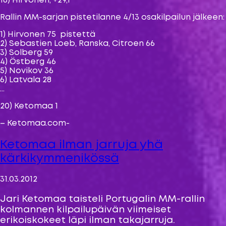
16) Hirvonen, +29,1
Rallin MM-sarjan pistetilanne 4/13 osakilpailun jälkeen:
1) Hirvonen 75 pistettä
2) Sebastien Loeb, Ranska, Citroen 66
3) Solberg 59
4) Östberg 46
5) Novikov 36
6) Latvala 28
…
20) Ketomaa 1
– Ketomaa.com-
Ketomaa ilman jarruja yhä
kärkikymmenikössä
31.03.2012
Jari Ketomaa taisteli Portugalin MM-rallin
kolmannen kilpailupäivän viimeiset
erikoiskokeet läpi ilman takajarruja.