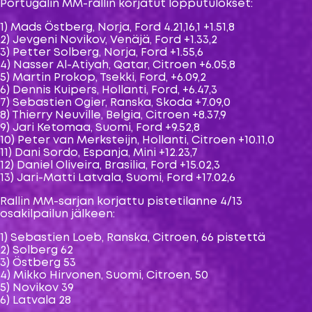
Portugalin MM-rallin korjatut lopputulokset:
1) Mads Östberg, Norja, Ford 4.21,16,1 +1.51,8
2) Jevgeni Novikov, Venäjä, Ford +1.33,2
3) Petter Solberg, Norja, Ford +1.55,6
4) Nasser Al-Atiyah, Qatar, Citroen +6.05,8
5) Martin Prokop, Tsekki, Ford, +6.09,2
6) Dennis Kuipers, Hollanti, Ford, +6.47,3
7) Sebastien Ogier, Ranska, Skoda +7.09,0
8) Thierry Neuville, Belgia, Citroen +8.37,9
9) Jari Ketomaa, Suomi, Ford +9.52,8
10) Peter van Merksteijn, Hollanti, Citroen +10.11,0
11) Dani Sordo, Espanja, Mini +12.23,7
12) Daniel Oliveira, Brasilia, Ford +15.02,3
13) Jari-Matti Latvala, Suomi, Ford +17.02,6
Rallin MM-sarjan korjattu pistetilanne 4/13
osakilpailun jälkeen:
1) Sebastien Loeb, Ranska, Citroen, 66 pistettä
2) Solberg 62
3) Östberg 53
4) Mikko Hirvonen, Suomi, Citroen, 50
5) Novikov 39
6) Latvala 28