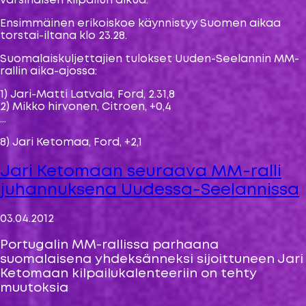
varsinaisen kilpailun alkua.
Ensimmäinen erikoiskoe käynnistyy Suomen aikaa
torstai-iltana klo 23.28.
Suomalaiskuljettajien tulokset Uuden-Seelannin MM-
rallin aika-ajossa:
1) Jari-Matti Latvala, Ford, 2.31,8
2) Mikko hirvonen, Citroen, +0,4
…
8) Jari Ketomaa, Ford, +2,1
Jari Ketomaan seuraava MM-ralli
juhannuksena Uudessa-Seelannissa
03.04.2012
Portugalin MM-rallissa parhaana
suomalaisena yhdeksänneksi sijoittuneen Jari
Ketomaan kilpailukalenteeriin on tehty
muutoksia