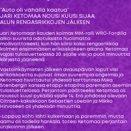
”Auto oli vähällä kaatua”
JARI KETOMAA NOUSI KUUSI SIJAA
ALUN RENGASRIKKOJEN JÄLKEEN
Jari Ketomaan kauden kolmas MM-ralli WRC-Fordilla
alkoi suurista odotuksista huolimatta
mollivoittoisesti, kun hän kärsi kaksi rengasrikkoa
kolmen ensimmäisen erikoiskokeen aikana. Ketomaa
vajosi tulosluettelossa 20. sijalle viisi ja puoli minuuttia
kärjestä jääneenä.
Vastoinkäymisten jälkeen avauspäivän loput viisi
erikoiskoetta sujuivat ilman suurempia ongelmia ja
Ketomaa hivuttautui yhdessä kartturinsa Mika
Stenbergin kanssa etappi etapilta parempiin asemiin
tulosluettelossa. Perjantain päätteeksi Ketomaa oli
noussut kuusi pykälää sijalle 14. Ero johdossa olevaan
Citroen-kaksikkoon Sebastien Loebiin ja Mikko
Hirvoseen oli yhdeksän minuuttia.
-Loppua kohti lähti kulkemaan jo paremmin, mutta
aamu oli todella hankala, totesi Ketomaa perjantain
urakoinnin jälkeen.