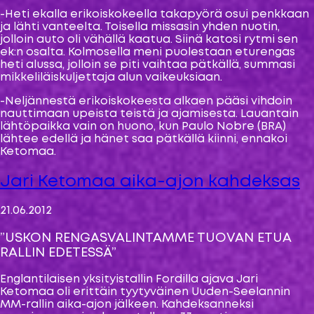
-Heti ekalla erikoiskokeella takapyörä osui penkkaan
ja lähti vanteelta. Toisella missasin yhden nuotin,
jolloin auto oli vähällä kaatua. Siinä katosi rytmi sen
ek:n osalta. Kolmosella meni puolestaan eturengas
heti alussa, jolloin se piti vaihtaa pätkällä, summasi
mikkeliläiskuljettaja alun vaikeuksiaan.
-Neljännestä erikoiskokeesta alkaen pääsi vihdoin
nauttimaan upeista teistä ja ajamisesta. Lauantain
lähtöpaikka vain on huono, kun Paulo Nobre (BRA)
lähtee edellä ja hänet saa pätkällä kiinni, ennakoi
Ketomaa.
Jari Ketomaa aika-ajon kahdeksas
21.06.2012
”USKON RENGASVALINTAMME TUOVAN ETUA
RALLIN EDETESSÄ”
Englantilaisen yksityistallin Fordilla ajava Jari
Ketomaa oli erittäin tyytyväinen Uuden-Seelannin
MM-rallin aika-ajon jälkeen. Kahdeksanneksi