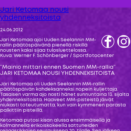
News
Jari Ketomaa nousi
yhdenneksitoista
24.06.2012
Jari Ketomaa ajoi Uuden Seelannin MM-
rallin päätöspäivänä pienellä riskillä
Fb
IG
nousten kaksi sijaa tulosluettelossa.
Kuva: Werner F. Schönberger / Sportfotocenter
”Mainio mittari ennen Suomen MM-rallia”
JARI KETOMAA NOUSI YHDENNEKSITOISTA
Jari Ketomaa oli Uuden Seelannin MM-rallin
päätöspäivän kahdeksanneksi nopein kuljettaja.
Tasaisen varma ajo nosti hänet sunnuntaina 13. sijalta
yhdenneksitoista. Haaveet MM-pisteistä jäivät
niukasti toteutumatta, kun vain kymmenen parasta
palkittiin pisteillä.
Ketomaa putosi kisan alussa ensimmäisellä ja
kolmannella erikoiskokeella sattuneiden
rengasrikkojen seurauksena 20. tilalle. Sen jälkeen