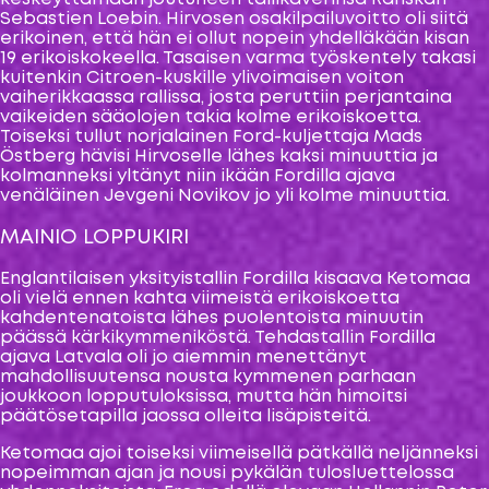
Sebastien Loebin. Hirvosen osakilpailuvoitto oli siitä
erikoinen, että hän ei ollut nopein yhdelläkään kisan
19 erikoiskokeella. Tasaisen varma työskentely takasi
kuitenkin Citroen-kuskille ylivoimaisen voiton
vaiherikkaassa rallissa, josta peruttiin perjantaina
vaikeiden sääolojen takia kolme erikoiskoetta.
Toiseksi tullut norjalainen Ford-kuljettaja Mads
Östberg hävisi Hirvoselle lähes kaksi minuuttia ja
kolmanneksi yltänyt niin ikään Fordilla ajava
venäläinen Jevgeni Novikov jo yli kolme minuuttia.
MAINIO LOPPUKIRI
Englantilaisen yksityistallin Fordilla kisaava Ketomaa
oli vielä ennen kahta viimeistä erikoiskoetta
kahdentenatoista lähes puolentoista minuutin
päässä kärkikymmeniköstä. Tehdastallin Fordilla
ajava Latvala oli jo aiemmin menettänyt
mahdollisuutensa nousta kymmenen parhaan
joukkoon lopputuloksissa, mutta hän himoitsi
päätösetapilla jaossa olleita lisäpisteitä.
Ketomaa ajoi toiseksi viimeisellä pätkällä neljänneksi
nopeimman ajan ja nousi pykälän tulosluettelossa