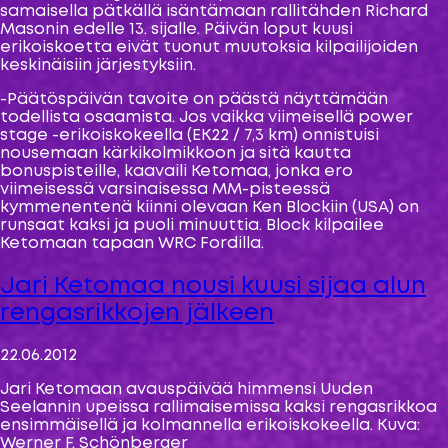
samaisella pätkällä isäntämaan rallitähden Richard
Masonin edelle 13. sijalle. Päivän loput kuusi
erikoiskoetta eivät tuonut muutoksia kilpailijoiden
keskinäisiin järjestyksiin.
-Päätöspäivän tavoite on päästä näyttämään
todellista osaamista. Jos vaikka viimeisellä power
stage -erikoiskokeella (EK22 / 7,3 km) onnistuisi
nousemaan kärkikolmikkoon ja sitä kautta
bonuspisteille, kaavaili Ketomaa, jonka ero
viimeisessä varsinaisessa MM-pisteessä
kymmenentenä kiinni olevaan Ken Blockiin (USA) on
runsaat kaksi ja puoli minuuttia. Block kilpailee
Ketomaan tapaan WRC Fordilla.
Jari Ketomaa nousi kuusi sijaa alun
rengasrikkojen jälkeen
22.06.2012
Jari Ketomaan avauspäivää himmensi Uuden
Seelannin upeissa rallimaisemissa kaksi rengasrikkoa
ensimmäisellä ja kolmannella erikoiskokeella. Kuva:
Werner F. Schönberger