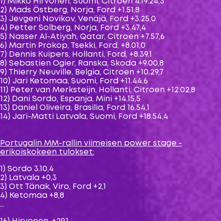
1) Mikko Hirvonen, Suomi, Citroen 4.19.24,3
2) Mads Östberg, Norja, Ford +1.51,8
3) Jevgeni Novikov, Venäjä, Ford +3.25,0
4) Petter Solberg, Norja, Ford +3.47,4
5) Nasser Al-Atiyah, Qatar, Citroen +7.57,6
6) Martin Prokop, Tsekki, Ford, +8.01,0
7) Dennis Kuipers, Hollanti, Ford, +8.39,1
8) Sebastien Ogier, Ranska, Skoda +9.00,8
9) Thierry Neuville, Belgia, Citroen +10.29,7
10) Jari Ketomaa, Suomi, Ford +11.44,6
11) Peter van Merksteijn, Hollanti, Citroen +12.02,8
12) Dani Sordo, Espanja, Mini +14.15,5
13) Daniel Oliveira, Brasilia, Ford 16.54,1
14) Jari-Matti Latvala, Suomi, Ford +18.54,4
Portugalin MM-rallin viimeisen power stage -
erikoiskokeen tulokset:
1) Sordo 3.10,4
2) Latvala +0,3
3) Ott Tänak, Viro, Ford +2,1
4) Ketomaa +8,8
…