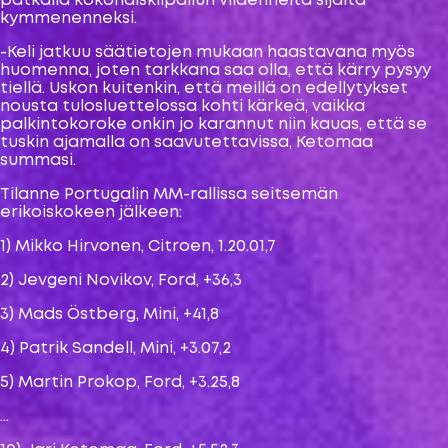
pätkällä kokonaiskilpailun viidenneltä sijalta
kymmenenneksi.
-Keli jatkuu säätietojen mukaan haastavana myös
huomenna, joten tarkkana saa olla, että kärry pysyy
tiellä. Uskon kuitenkin, että meillä on edellytykset
nousta tulosluettelossa kohti kärkeä, vaikka
palkintokoroke onkin jo karannut niin kauas, että se
tuskin ajamalla on saavutettavissa, Ketomaa
summasi.
Tilanne Portugalin MM-rallissa seitsemän
erikoiskokeen jälkeen:
1) Mikko Hirvonen, Citroen, 1.20.01,7
2) Jevgeni Novikov, Ford, +36,3
3) Mads Östberg, Mini, +41,8
4) Patrik Sandell, Mini, +3.07,2
5) Martin Prokop, Ford, +3.25,8
…