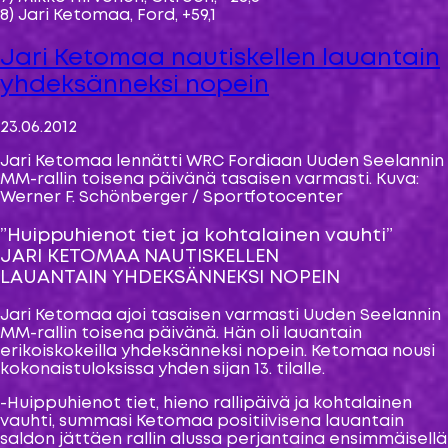
8) Jari Ketomaa, Ford, +59,1
Jari Ketomaa nautiskellen lauantain
yhdeksänneksi nopein
23.06.2012
Jari Ketomaa lennätti WRC Fordiaan Uuden Seelannin
MM-rallin toisena päivänä tasaisen varmasti. Kuva:
Werner F. Schönberger / Sportfotocenter
”Huippuhienot tiet ja kohtalainen vauhti”
JARI KETOMAA NAUTISKELLEN
LAUANTAIN YHDEKSÄNNEKSI NOPEIN
Jari Ketomaa ajoi tasaisen varmasti Uuden Seelannin
MM-rallin toisena päivänä. Hän oli lauantain
erikoiskokeilla yhdeksänneksi nopein. Ketomaa nousi
kokonaistuloksissa yhden sijan 13. tilalle.
-Huippuhienot tiet, hieno rallipäivä ja kohtalainen
vauhti, summasi Ketomaa positiivisena lauantain
saldon jättäen rallin alussa perjantaina ensimmäisellä