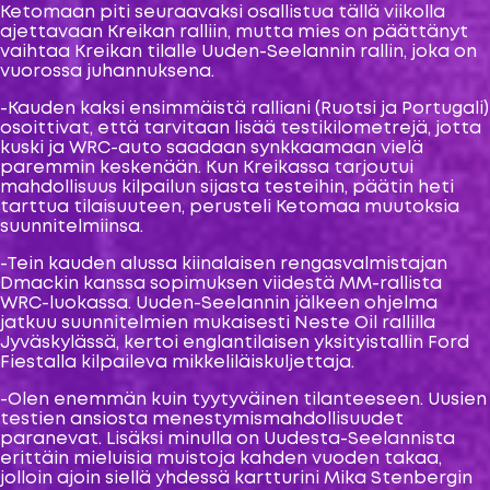
Ketomaan piti seuraavaksi osallistua tällä viikolla
ajettavaan Kreikan ralliin, mutta mies on päättänyt
vaihtaa Kreikan tilalle Uuden-Seelannin rallin, joka on
vuorossa juhannuksena.
-Kauden kaksi ensimmäistä ralliani (Ruotsi ja Portugali)
osoittivat, että tarvitaan lisää testikilometrejä, jotta
kuski ja WRC-auto saadaan synkkaamaan vielä
paremmin keskenään. Kun Kreikassa tarjoutui
mahdollisuus kilpailun sijasta testeihin, päätin heti
tarttua tilaisuuteen, perusteli Ketomaa muutoksia
suunnitelmiinsa.
-Tein kauden alussa kiinalaisen rengasvalmistajan
Dmackin kanssa sopimuksen viidestä MM-rallista
WRC-luokassa. Uuden-Seelannin jälkeen ohjelma
jatkuu suunnitelmien mukaisesti Neste Oil rallilla
Jyväskylässä, kertoi englantilaisen yksityistallin Ford
Fiestalla kilpaileva mikkeliläiskuljettaja.
-Olen enemmän kuin tyytyväinen tilanteeseen. Uusien
testien ansiosta menestymismahdollisuudet
paranevat. Lisäksi minulla on Uudesta-Seelannista
erittäin mieluisia muistoja kahden vuoden takaa,
jolloin ajoin siellä yhdessä kartturini Mika Stenbergin