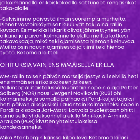
ja kolmannella erikoiskokeella sattuneet rengasrikot
taka-alalle.
-Selvisimme päivästä ilman suurempia murheita.
Pienet vastoinkäymiset kuuluvat toki aina rallin
kuvaan. Esimerkiksi iskarit olivat jähmettyneet yön
aikana ja päivän kolmannella ek:lla meiltä katkesi
takavakaaja, mikä teki ajamisesta hieman keinuvaa.
Muilta osin nautin ajamisesta ja tiimi teki hienoa
työtä, Ketomaa kiitteli.
OHITUKSIA VAIN ENSIMMÄISELLÄ EK:LLA
MM-rallin toisen päivän marssijärjestys oli selvillä heti
ensimmäisen erikoiskokeen jälkeen.
Palkintopallitaistelussa lauantain nopein ajaja Petter
Solberg (NOR) nousi Jevgeni Novikovin (RUS) ohi
kolmanneksi ja samalla parhaaksi Ford-kuljettajaksi
heti päivän alkajaisiksi. Lauantain kolmanneksi nopein
Fordilla kisaava Jari-Matti Latvala puolestaan ohitti
samaisella yhdeksännellä ek:lla Mini-kuski Armindo
Araújon (POR) kivuten yhteistuloksissa
kahdeksanneksi.
Mika Stenbergin kanssa kilpaileva Ketomaa kiilasi