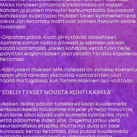
Mikko Hirvosen johtama kärkikolmikko on vajaan
kahden ja puolen minuutin karkumatkalla. Seuraavat
kahdeksan kuljettajaa mukaan lukien kymmenentenä
oleva Jari Ketomaa mahtuvat kolmen minuutin sisälle
toisistaan.
-Olipahan päivä. Aivan järkyttävät olosuhteet.
Ajamme sumun sijasta pilvessä ja samaan aikaan
sataa kaatamalla. Jokien kohdalla vettä tulvii tielle,
päivitteli englantilaisen yksityistallin Fordilla kilpaileva
Ketomaa.
-Käsitykseni mukaan MM-ralleissa on viimeksi koeteltu
ajajia yhtä rankasti yksitoista vuotta sitten juuri
täällä Portugalissa, kun Tommi Mäkinen ajoi voittoon.
”EDELLYTYKSET NOUSTA KOHTI KÄRKEÄ”
-Kaiken lisäksi päivän toisella eli kisan kuudennella
erikoiskokeella hävisimme kärjelle yli neljä minuuttia,
kun kone alkoi käydä vain kolmella sylinterillä. Hyvä
että pääsimme mäet ylös. Ongelma jatkui vielä
seuraavallakin etapilla, mutta nyt auto on taas
kunnossa, kertoi Ketomaa, joka putosi kuudennella