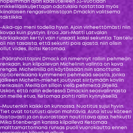
nopeimman ajan kaasutelleen 33-vuotiaan
mikkeliläiskuljettajan odotuksia nostattaa myös
kiinalaisen rengasvalmistajan Dmackin valitsema
taktiikka.
-Aika-ajo meni todella hyvin. Ajoin virheettömästi niin
kovaa kuin pystyin. Eroa Jari-Matti Latvalan
kärkiaikaan kertyi vain runsaat kaksi sekuntia. Taistelu
oli niin tasaista, että sekunti pois ajasta, niin olisin
ollut viides, iloitsi Ketomaa.
-Päärahoittajani Dmack on nimennyt ralliin pehmeän
renkaan, kun kilpailevan Michelinin valinta on kova
rengas. Michelinillä on käytössään niin sanottuna
optiorenkaana kymmenen pehmeää seosta, jonka
jälkeen Michelin-miehet joutuvat siirtymään koviin
renkaisiin. Meillä on silloin vielä pehmeitä jäljellä.
Uskon, että rallin edetessä Dmackin seosvalinnasta
on meille etua, Ketomaa pohti rallin kynnyksellä.
-Muutenkin kaikki on kunnossa. Nuotitus sujui hyvin.
Tiet ovat totutusti aivan mahtavia. Auto istuu käteen
loistavasti ja on suorastaan nautittava ajaa, hehkutti
Mika Stenbergin kanssa kilpaileva Ketomaa
malttamattomana runsas puoli vuorokautta ennen