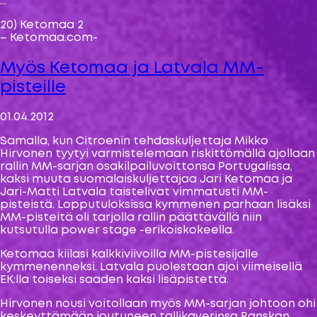
…
20) Ketomaa 2
– Ketomaa.com-
Myös Ketomaa ja Latvala MM-
pisteille
01.04.2012
Samalla, kun Citroenin tehdaskuljettaja Mikko
Hirvonen tyytyi varmistelemaan riskittömällä ajollaan
rallin MM-sarjan osakilpailuvoittonsa Portugalissa,
kaksi muuta suomalaiskuljettajaa Jari Ketomaa ja
Jari-Matti Latvala taistelivat vimmatusti MM-
pisteistä. Lopputuloksissa kymmenen parhaan lisäksi
MM-pisteitä oli tarjolla rallin päättävällä niin
kutsutulla power stage -erikoiskokeella.
Ketomaa kiilasi kalkkiviivoilla MM-pistesijalle
kymmenenneksi. Latvala puolestaan ajoi viimeisellä
EK:lla toiseksi saaden kaksi lisäpistettä.
Hirvonen nousi voitollaan myös MM-sarjan johtoon ohi
keskeyttämään joutuneen tallikaverinsa Ranskan