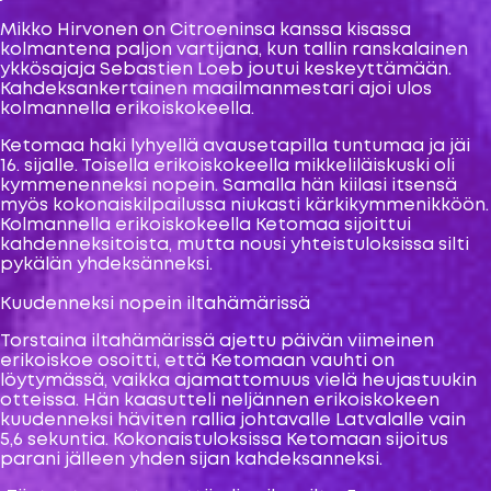
Mikko Hirvonen on Citroeninsa kanssa kisassa
kolmantena paljon vartijana, kun tallin ranskalainen
ykkösajaja Sebastien Loeb joutui keskeyttämään.
Kahdeksankertainen maailmanmestari ajoi ulos
kolmannella erikoiskokeella.
Ketomaa haki lyhyellä avausetapilla tuntumaa ja jäi
16. sijalle. Toisella erikoiskokeella mikkeliläiskuski oli
kymmenenneksi nopein. Samalla hän kiilasi itsensä
myös kokonaiskilpailussa niukasti kärkikymmenikköön.
Kolmannella erikoiskokeella Ketomaa sijoittui
kahdenneksitoista, mutta nousi yhteistuloksissa silti
pykälän yhdeksänneksi.
Kuudenneksi nopein iltahämärissä
Torstaina iltahämärissä ajettu päivän viimeinen
erikoiskoe osoitti, että Ketomaan vauhti on
löytymässä, vaikka ajamattomuus vielä heujastuukin
otteissa. Hän kaasutteli neljännen erikoiskokeen
kuudenneksi häviten rallia johtavalle Latvalalle vain
5,6 sekuntia. Kokonaistuloksissa Ketomaan sijoitus
parani jälleen yhden sijan kahdeksanneksi.