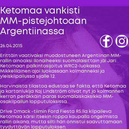
Ketomaa vankisti
MM-pistejohtoaan
Argentiinassa
26.04.2015
Fb
IG
Erittäin vaativaksi muodostuneen Argentiinan MM-
rallin ainoaksi ilonaiheeksi suomalaisittain jäi Jari
Ketomaan palkintosijoitus WRC2-luokassa.
Mikkeliläinen ajoi luokassaan kolmanneksi ja
yleiskilpailussa sijalle 12.
Harvinaista tilastoa edustaa se fakta, että Ketomaa
ja kartanlukija Kaj Lindström olivat nyt jo kolmannen
kerran peräkkäin paras suomalaiskaksikko MM-
osakilpailun lopputuloksissa.
Drive Dmack -tiimin Ford Fiesta R5:lla kilpaileva
Ketomaa kärsi itsekin roppa kaupalla ongelmista
rallin aikana, mutta silti hän onnistui saavuttamaan
tyydyttävän lopputuloksen.