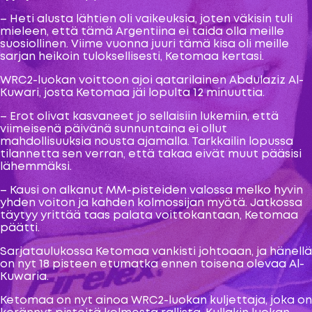
– Heti alusta lähtien oli vaikeuksia, joten väkisin tuli
mieleen, että tämä Argentiina ei taida olla meille
suosiollinen. Viime vuonna juuri tämä kisa oli meille
sarjan heikoin tuloksellisesti, Ketomaa kertasi.
WRC2-luokan voittoon ajoi qatarilainen Abdulaziz Al-
Kuwari, josta Ketomaa jäi lopulta 12 minuuttia.
– Erot olivat kasvaneet jo sellaisiin lukemiin, että
viimeisenä päivänä sunnuntaina ei ollut
mahdollisuuksia nousta ajamalla. Tarkkailin lopussa
tilannetta sen verran, että takaa eivät muut pääsisi
lähemmäksi.
– Kausi on alkanut MM-pisteiden valossa melko hyvin
yhden voiton ja kahden kolmossijan myötä. Jatkossa
täytyy yrittää taas palata voittokantaan, Ketomaa
päätti.
Sarjataulukossa Ketomaa vankisti johtoaan, ja hänellä
on nyt 18 pisteen etumatka ennen toisena olevaa Al-
Kuwaria.
Ketomaa on nyt ainoa WRC2-luokan kuljettaja, joka on