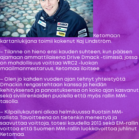
Ketomaan
kartanlukijana toimii kokenut Kaj Lindström.
– Tilanne on hieno ensi kauden suhteen, kun pääsen
ajamaan ammattilaisena Drive Dmack -tiimissä, jossa
on mahdollisuus voittaa WRC2 -luokan
maailmanmestaruus, Ketomaa iloitsee.
– Olen jo kahden vuoden ajan tehnyt yhteistyötä
Dmackin rengastehtaan kanssa ja heidän
kehityksensä ja panostuksensa on koko ajan kasvanut
sekä siviilirenkaiden puolella että myös rallin MM-
tasolla.
– Kilpailukauteni alkaa helmikuussa Ruotsin MM-
rallista. Tavoitteena on tietenkin menestyä ja
saavuttaa voittoja, totesi kaudella 2013 sekä EM-rallin
voittoa että Suomen MM-rallin luokkavoittoa juhlinut
Ketomaa.