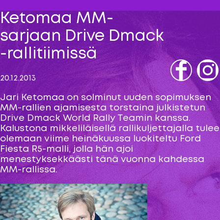
Ketomaa MM-
sarjaan Drive Dmack
-rallitiimissä
20.12.2013
Fb
IG
Jari Ketomaa on solminut uuden sopimuksen
MM-rallien ajamisesta torstaina julkistetun
Drive Dmack World Rally Teamin kanssa.
Kalustona mikkeliläisellä rallikuljettajalla tulee
olemaan viime heinäkuussa luokiteltu Ford
Fiesta R5-malli, jolla hän ajoi
menestyksekkäästi tänä vuonna kahdessa
MM-rallissa.